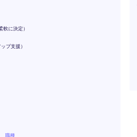
て柔軟に決定）
アップ支援）
職種