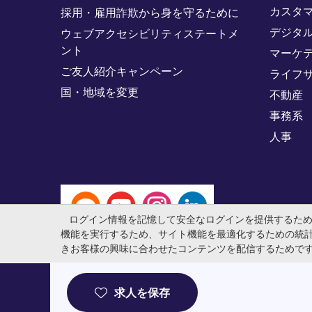
カスタ
採用・雇用詐欺から身を守るために
デジタ
ウェブアクセシビリティステートメ
ント
マーケ
ご友人紹介キャンペーン
ライフ
国・地域を変更
不動産
事務系
人事
ログイン情報を記憶して安全なログインを提供するた
機能を実行するため、サイト機能を最適化するための統
きお客様の興味に合わせたコンテンツを配信するためで
© マイケル・ペイジ・インターナショナル・ジャパン株式会社 法
求人を保存
介事業許可番号：13-ユ-040405 ／ 労働者派遣事業許可番