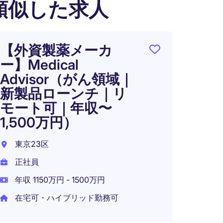
類似した求人
【外資製薬メーカ
【フ
ー】Medical
務】
Advisor（がん領域｜
域CR
新製品ローンチ｜リ
試験
モート可｜年収〜
CRO
1,500万円）
東京2
東京23区
正社員
正社員
年収 6
年収 1150万円 - 1500万円
在宅可
在宅可・ハイブリッド勤務可