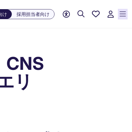
お気に
向け
採用担当者向け
入り, 0
件の求
人が気
になる
リスト
CNS
に保存
されて
います
京エリ