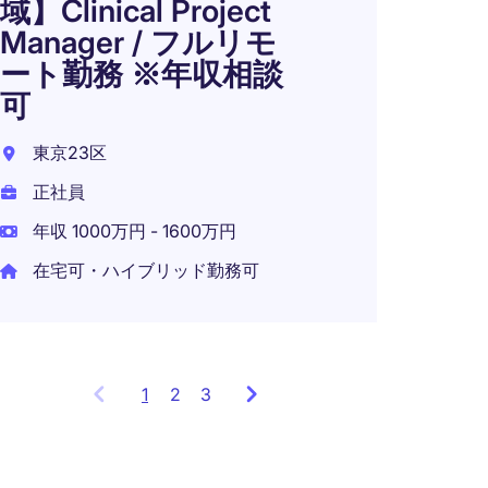
域】Clinical Project
｜年収
Manager / フルリモ
東京2
ート勤務 ※年収相談
正社員
可
年収 6
東京23区
在宅可
正社員
年収 1000万円 - 1600万円
在宅可・ハイブリッド勤務可
1
Showing
2
3
items
1
to