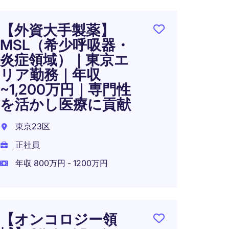
【大
【外資大手製薬】
ー】Cli
MSL（希少呼吸器・
(後期
炎症領域）｜東京エ
/ 〜1
リア勤務｜年収
東京都
~1,200万円｜専門性
正社員
を活かし医療に貢献
年収 6
東京23区
正社員
年収 800万円 - 1200万円
【外資
験歓迎
資格
【オンコロジー領
かせ