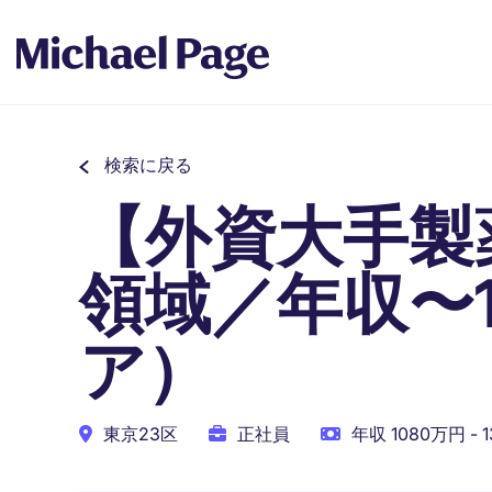
検索に戻る
【外資大手製
領域／年収〜1
ア）
東京23区
正社員
年収 1080万円 - 