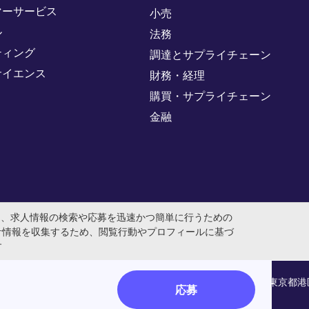
マーサービス
小売
ル
法務
ティング
調達とサプライチェーン
サイエンス
財務・経理
購買・サプライチェーン
金融
め、求人情報の検索や応募を迅速かつ簡単に行うための
計情報を収集するため、閲覧行動やプロフィールに基づ
す
人番号：0104-01-043253 本社所在地：〒105-0001 東京都
応募
号：派13-300434