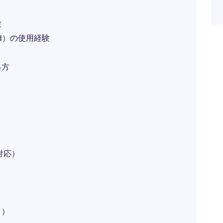
験
loud）の使用経験
る方
対応）
り）