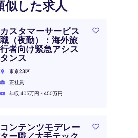
類似した求人
カスタマーサービス
【グ
職（夜勤）：海外旅
ツブラ
行者向け緊急アシス
cen
タンス
最大5
東京23区
東京都
正社員
正社員
年収 405万円 - 450万円
年収 4
コンテンツモデレー
外資
ター職／大手テック
クス企