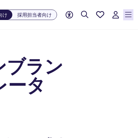
お気に
向け
採用担当者向け
入り, 0
件の求
人が気
になる
リスト
ンブラン
に保存
されて
います
レータ