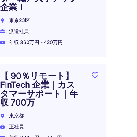
企業！
Custo
man
東京23区
｜年収
派遣社員
東京2
年収 360万円 - 420万円
正社員
年収 1
【 90％リモート】
FinTech 企業｜カス
タマーサポート｜年
収 700万
東京都
正社員