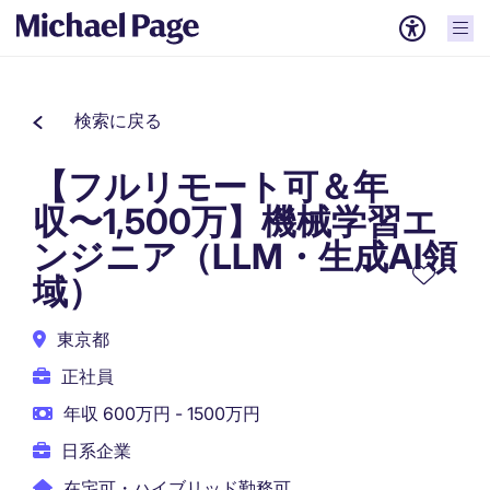
検索に戻る
【フルリモート可＆年
収〜1,500万】機械学習エ
ンジニア（LLM・生成AI領
域）
東京都
正社員
年収 600万円 - 1500万円
日系企業
在宅可・ハイブリッド勤務可