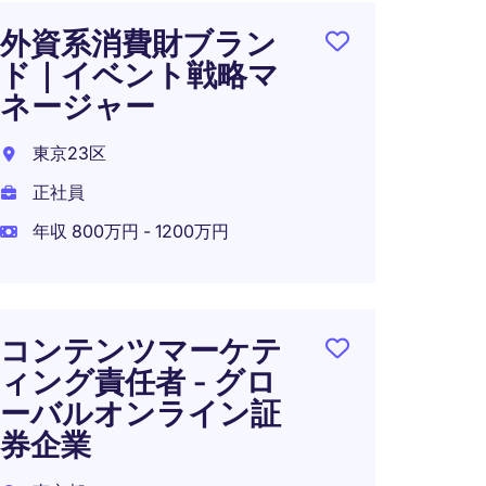
外資系消費財ブラン
欧州
ド｜イベント戦略マ
シー 
ネージャー
タン
東京23区
東京都
正社員
正社員
年収 800万円 - 1200万円
年収 7
在宅可
コンテンツマーケテ
ィング責任者 - グロ
【急
ーバルオンライン証
ィン
券企業
IT/
1,60