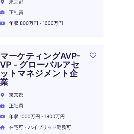
東京都
正社員
東京2
年収 800万円 - 1600万円
正社員
年収 1
在宅可
マーケティングAVP-
VP - グローバルアセ
ットマネジメント企
Globa
業
Compa
MarC
東京都
正社員
東京2
年収 1000万円 - 1800万円
正社員
在宅可・ハイブリッド勤務可
年収 8