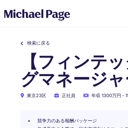
検索に戻る
【フィンテッ
グマネージャー
東京23区
正社員
年収 1300万円 - 
競争力のある報酬パッケージ