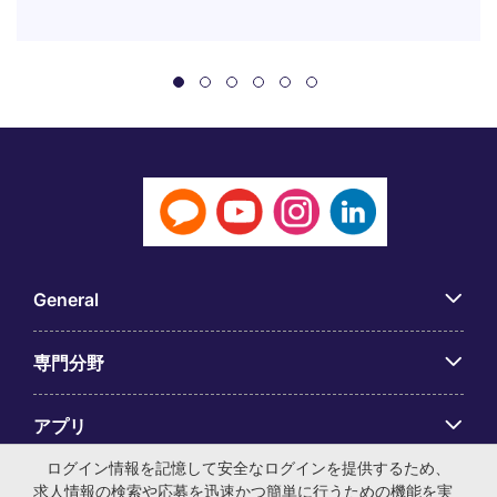
General
専門分野
アプリ
ログイン情報を記憶して安全なログインを提供するため、
Employer Centre
求人情報の検索や応募を迅速かつ簡単に行うための機能を実