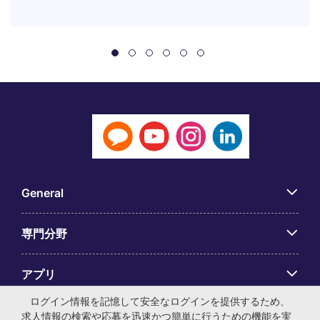
General
専門分野
アプリ
ログイン情報を記憶して安全なログインを提供するため、
Employer Centre
求人情報の検索や応募を迅速かつ簡単に行うための機能を実