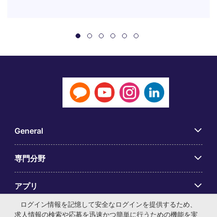
General
専門分野
アプリ
ログイン情報を記憶して安全なログインを提供するため、
Employer Centre
求人情報の検索や応募を迅速かつ簡単に行うための機能を実