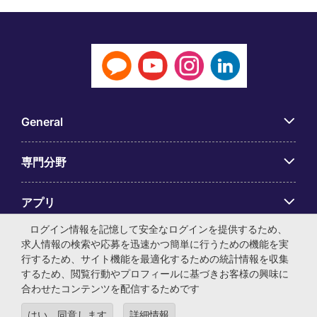
General
専門分野
アプリ
ログイン情報を記憶して安全なログインを提供するため、
Employer Centre
求人情報の検索や応募を迅速かつ簡単に行うための機能を実
行するため、サイト機能を最適化するための統計情報を収集
するため、閲覧行動やプロフィールに基づきお客様の興味に
合わせたコンテンツを配信するためです
はい、同意します
詳細情報