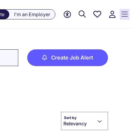
Saved
te
I'm an Employer
jobs, 0
currently
saved
jobs
Create Job Alert
Sort by
Relevancy