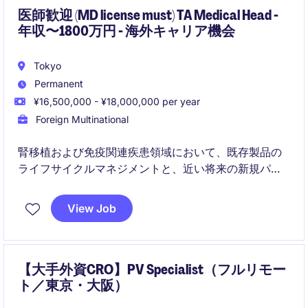
医師歓迎 (MD license must) TA Medical Head -
年収〜1800万円 - 海外キャリア機会
Tokyo
Permanent
¥16,500,000 - ¥18,000,000 per year
Foreign Multinational
腎移植および免疫関連疾患領域において、既存製品の
ライフサイクルマネジメントと、近い将来の新規パイ
プライン（細胞関連治療・免疫調整アプローチ）の上
市準備を統括するメディカルリードポジションです。
View Job
グローバル連携のもと、科学戦略立案・KOLエンゲー
ジメント・MSL戦略構築を通じて、中長期の治療パラ
ダイム変革を推進します。
【大手外資CRO】PV Specialist（フルリモー
ト／東京・大阪）