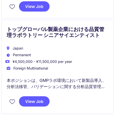
します。戦略的なビジネスパートナーシップと、監
View Job
査・査察・コンプライアンス施策をリードする実務的
な役割を兼ね備えています。
トップグローバル製薬企業における品質管
理ラボラトリー シニアサイエンティスト
Japan
Permanent
¥4,500,000 - ¥11,500,000 per year
Foreign Multinational
本ポジションは、GMPラボ環境において新製品導入、
分析法移管、バリデーションに関する分析品質管理業
務をリードします。サブジェクトマターエキスパート
として、継続的改善を推進し、規制当局対応を支援す
View Job
るとともに、若手サイエンティストの育成を担いま
す。