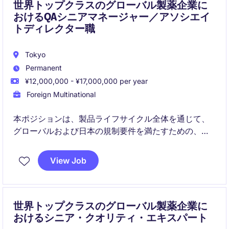
世界トップクラスのグローバル製薬企業に
おけるQAシニアマネージャー／アソシエイ
トディレクター職
Tokyo
Permanent
¥12,000,000 - ¥17,000,000 per year
Foreign Multinational
本ポジションは、製品ライフサイクル全体を通じて、
グローバルおよび日本の規制要件を満たすための、国
内レベルの品質保証およびコンプライアンス活動を統
括します。グローバル品質部門、製造部門、ならびに
View Job
外部パートナーと緊密に連携し、製品上市、技術移
管、査察対応を支援します。
世界トップクラスのグローバル製薬企業に
おけるシニア・クオリティ・エキスパート