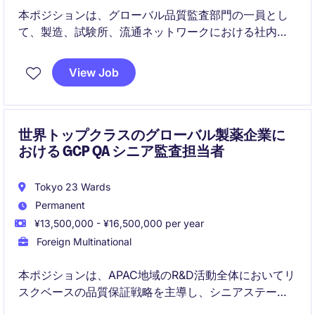
本ポジションは、グローバル品質監査部門の一員とし
て、製造、試験所、流通ネットワークにおける社内外
のGMP／GDP監査の計画および実施を担当します。日
本における監査機能の代表として、リージョナルおよ
View Job
びグローバルのステークホルダーと密接に連携でき
る、非常に希少な機会です。
世界トップクラスのグローバル製薬企業に
おける GCP QA シニア監査担当者
Tokyo 23 Wards
Permanent
¥13,500,000 - ¥16,500,000 per year
Foreign Multinational
本ポジションは、APAC地域のR&D活動全体においてリ
スクベースの品質保証戦略を主導し、シニアステーク
ホルダーにとって信頼されるアドバイザーとして機能