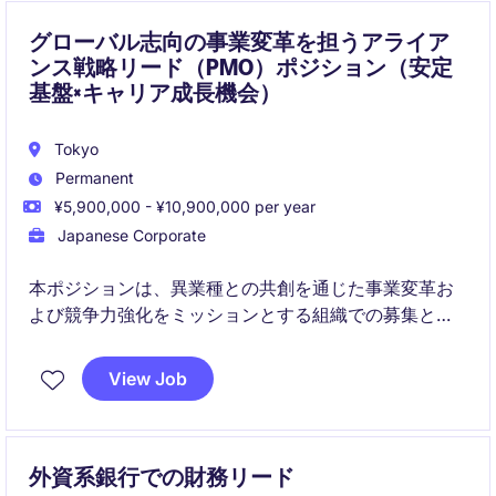
グローバル志向の事業変革を担うアライア
ンス戦略リード（PMO）ポジション（安定
基盤×キャリア成長機会）
Tokyo
Permanent
¥5,900,000 - ¥10,900,000 per year
Japanese Corporate
本ポジションは、異業種との共創を通じた事業変革お
よび競争力強化をミッションとする組織での募集とな
ります。事業部と並走しながら戦略立案から提携実
行、PMIまでを一貫して担い、企業価値向上を推進して
View Job
いただく役割です。グローバル案件や最先端領域に関
わる機会が多い点が特徴です。
外資系銀行での財務リード