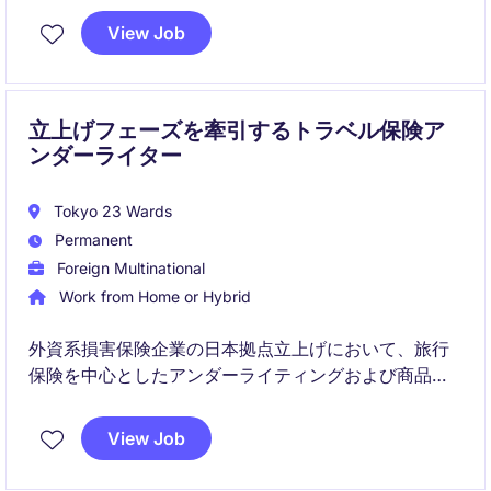
View Job
経営層・規制当局・各部門と連携し、リスク分析・管
理・改善プロジェクトを推進します。
立上げフェーズを牽引するトラベル保険ア
ンダーライター
Tokyo 23 Wards
Permanent
Foreign Multinational
Work from Home or Hybrid
外資系損害保険企業の日本拠点立上げにおいて、旅行
保険を中心としたアンダーライティングおよび商品開
発を担うポジションです。ライセンス取得前後の各フ
ェーズにおいて、約款作成・料率算定・規制対応を含
View Job
む実務の中核としてご活躍いただきます。