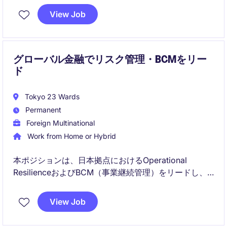
およびグローバルの監査チームと連携しながら、規制
View Job
動向や新たなリスクを踏まえた監査業務に携わること
ができます。
グローバル金融でリスク管理・BCMをリー
ド
Tokyo 23 Wards
Permanent
Foreign Multinational
Work from Home or Hybrid
本ポジションは、日本拠点におけるOperational
ResilienceおよびBCM（事業継続管理）をリードし、
危機発生時の対応を統括する役割です。グローバル戦
略と整合した体制構築を推進し、経営・各部門と連携
View Job
しながら高度なリスク管理体制の強化を担います。