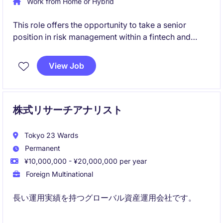
Work from Home or Hybrid
This role offers the opportunity to take a senior
position in risk management within a fintech and
digital assets business, supporting the Japan entity
while collaborating closely with global teams. The
View Job
position is designed flexibly, allowing you to focus
on your core area of risk expertise while contributing
to broader risk oversight.
株式リサーチアナリスト
Tokyo 23 Wards
Permanent
¥10,000,000 - ¥20,000,000 per year
Foreign Multinational
長い運用実績を持つグローバル資産運用会社です。
アジア太平洋地域に広がるリサーチ体制を有し、各地