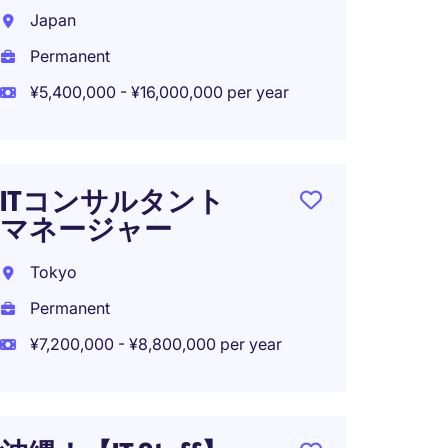
Japan
Tokyo
Permanent
Perma
¥5,400,000 - ¥16,000,000 per year
¥5,400
ITコンサルタント
Data E
マネージャー
Tokyo
Tokyo
Perma
Permanent
¥7,200,000 - ¥8,800,000 per year