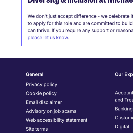
We don't just accept difference - we celebrate 
to apply for this role and are committed to bui
can thrive. If you require any support or reason
please let us know
.
General
Our Exp
Privacy policy
Accounti
Cookie policy
and Tre
Email disclaimer
Banking 
Advisory on job scams
Custome
Web accessibility statement
Digital
Site terms