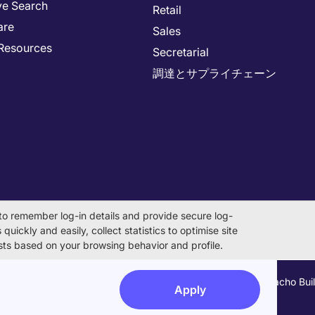
ve Search
Retail
are
Sales
Resources
Secretarial
調達とサプライチェーン
to remember log-in details and provide secure log-
quickly and easily, collect statistics to optimise site
rests based on your browsing behavior and profile.
on Number 0104-01-043253 Registered Office 6F Hulic Kamiyacho Bu
Apply