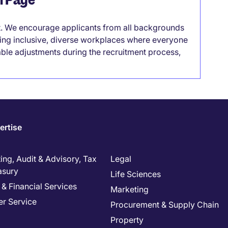
it. We encourage applicants from all backgrounds
lding inclusive, diverse workplaces where everyone
able adjustments during the recruitment process,
ertise
ng, Audit & Advisory, Tax
Legal
asury
Life Sciences
& Financial Services
Marketing
r Service
Procurement & Supply Chain
Property