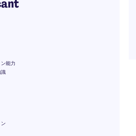
cant
ョン能力
知識
ョン