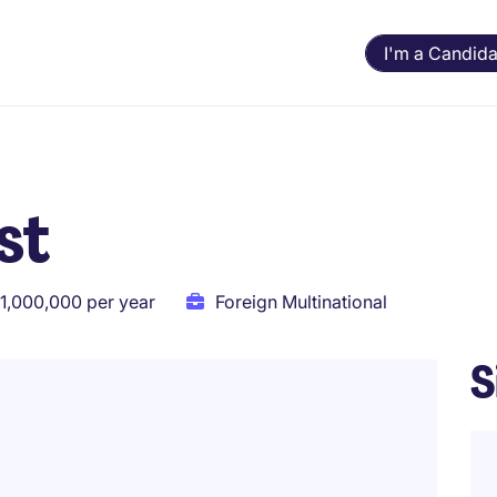
I'm a Candida
st
1,000,000 per year
Foreign Multinational
S