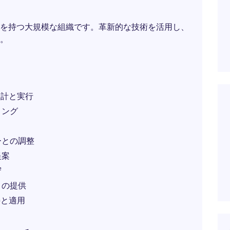
を持つ大規模な組織です。革新的な技術を活用し、
。
設計と実行
ィング
ーとの調整
提案
守
トの提供
持と適用