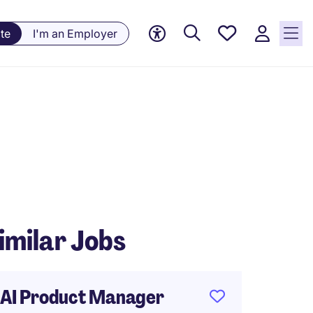
Saved
te
I'm an Employer
jobs, 0
currently
saved
jobs
imilar Jobs
AI Product Manager
ITコ