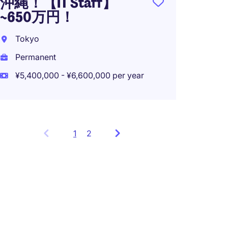
沖縄！【IT Staff】
~650万円！
Tokyo
Permanent
¥5,400,000 - ¥6,600,000 per year
1
Showing
2
items
1
to
3
of
5