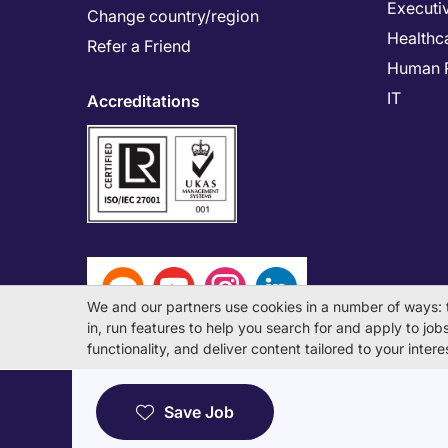
Executi
Change country/region
Healthc
Refer a Friend
Human 
IT
Accreditations
We and our partners use cookies in a number of ways: 
in, run features to help you search for and apply to jobs 
functionality, and deliver content tailored to your inte
© Michael Page International (Japan) K.K. Corporati
Save Job
License Number: 13-ユ-040405 / 派 13-300434