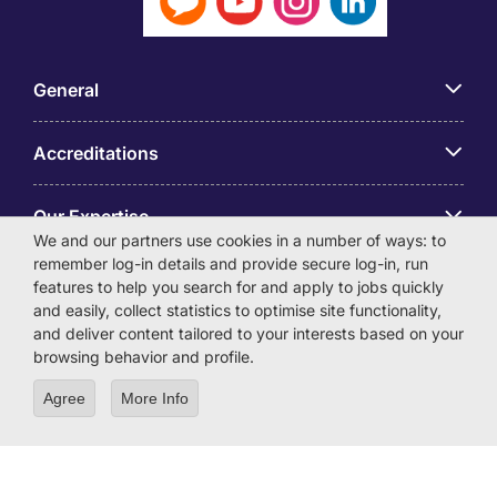
General
Accreditations
Our Expertise
We and our partners use cookies in a number of ways: to
remember log-in details and provide secure log-in, run
アプリ
features to help you search for and apply to jobs quickly
and easily, collect statistics to optimise site functionality,
and deliver content tailored to your interests based on your
Employer Centre
browsing behavior and profile.
Agree
More Info
© Michael Page International (Japan) K.K. Corporation
Number 0104-01-043253 Registered Office 6F Hulic