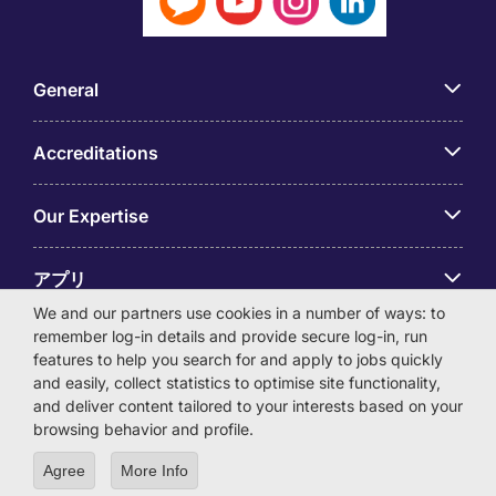
General
Accreditations
Our Expertise
アプリ
We and our partners use cookies in a number of ways: to
remember log-in details and provide secure log-in, run
Employer Centre
features to help you search for and apply to jobs quickly
and easily, collect statistics to optimise site functionality,
and deliver content tailored to your interests based on your
browsing behavior and profile.
© Michael Page International (Japan) K.K. Corporation
Agree
More Info
Number 0104-01-043253 Registered Office 6F Hulic