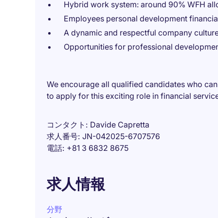
Hybrid work system: around 90% WFH al
Employees personal development financia
A dynamic and respectful company cultur
Opportunities for professional developme
We encourage all qualified candidates who can
to apply for this exciting role in financial servic
コンタクト
Davide Capretta
求人番号
JN-042025-6707576
電話
+81 3 6832 8675
求人情報
分野