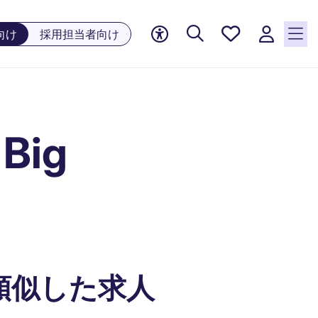
お気に
向け
採用担当者向け
入り, 0
件の求
人が気
になる
リスト
 Big
に保存
されて
います
類似した求人