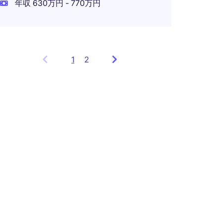
年収 630万円 - 770万円
1
Showing
2
items
1
to
3
of
4