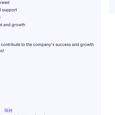
lowed
l support
e
nt and growth
 contribute to the company's success and growth
es!
職種