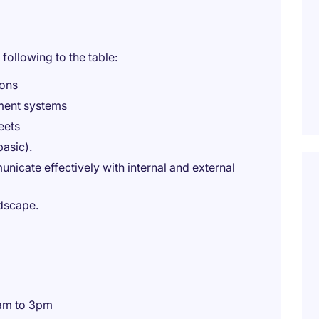
 following to the table:
ions
ment systems
eets
basic).
cate effectively with internal and external
ndscape.
0am to 3pm