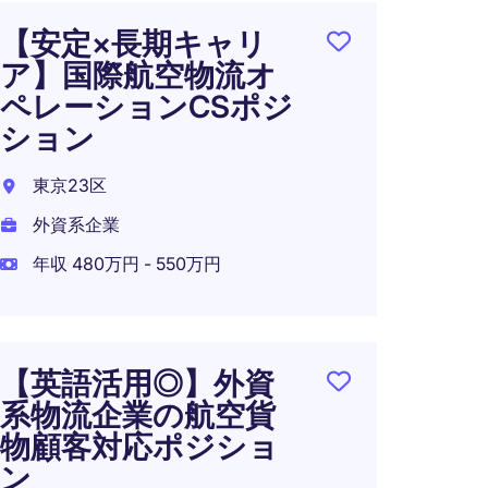
【安定×長期キャリ
【週
ア】国際航空物流オ
ロー
ペレーションCSポジ
導体関
ション
港区
東京23区
外資系
外資系企業
在宅可
年収 480万円 - 550万円
【英語活用◎】外資
系物流企業の航空貨
物顧客対応ポジショ
ン