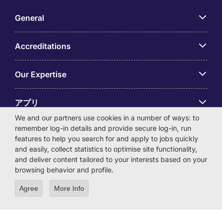
General
Accreditations
Our Expertise
アプリ
We and our partners use cookies in a number of ways: to
remember log-in details and provide secure log-in, run
Employer Centre
features to help you search for and apply to jobs quickly
and easily, collect statistics to optimise site functionality,
and deliver content tailored to your interests based on your
browsing behavior and profile.
© Michael Page International (Japan) K.K. Corporation
Agree
More Info
Number 0104-01-043253 Registered Office 6F Hulic
Kamiyacho Building 4-3-13 Toranomon, Minato-ku Tokyo
105-0001