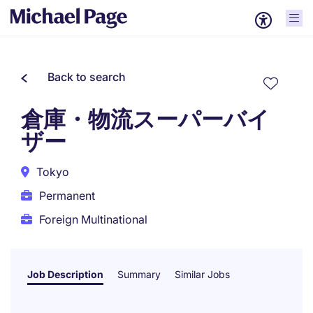
Back to search
倉庫・物流スーパーバイ
ザー
Tokyo
Permanent
Foreign Multinational
Job Description
Summary
Similar Jobs