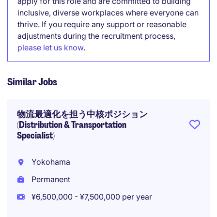
apply for this role and are committed to building
inclusive, diverse workplaces where everyone can
thrive. If you require any support or reasonable
adjustments during the recruitment process,
please let us know
.
Similar Jobs
物流最適化を担う中核ポジション
(Distribution & Transportation
Specialist)
Yokohama
Permanent
¥6,500,000 - ¥7,500,000 per year