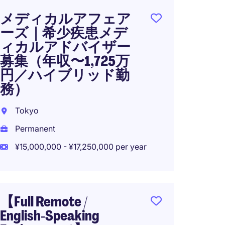
メディカルアフェア
世界的
ーズ｜希少疾患メデ
にお
ィカルアドバイザー
リス
募集（年収〜1,725万
ト勤
円／ハイブリッド勤
Japan
務）
Perma
Tokyo
¥5,000
Permanent
¥15,000,000 - ¥17,250,000 per year
【未経
｜年収
【Full Remote /
円｜
English‑Speaking
モー