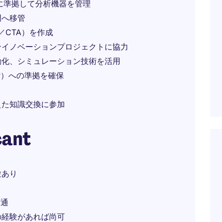
準に準拠して分析機器を管理
門へ移管
／CTA）を作成
ンイノベーションプロジェクトに協力
動化、シミュレーション技術を活用
P）への準拠を確保
えた知識交換に参加
cant
験あり
精通
の経験があれば尚可