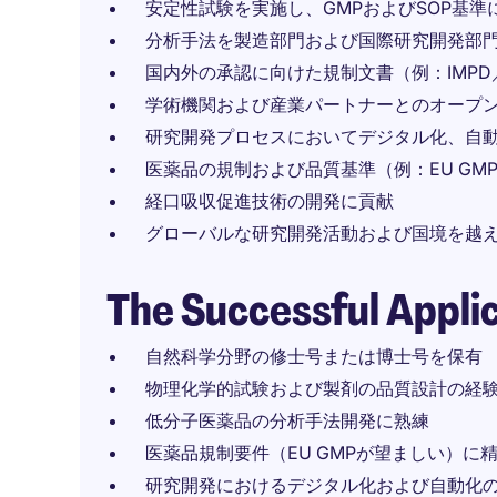
安定性試験を実施し、GMPおよびSOP基
分析手法を製造部門および国際研究開発部
国内外の承認に向けた規制文書（例：IMPD
学術機関および産業パートナーとのオープ
研究開発プロセスにおいてデジタル化、自
医薬品の規制および品質基準（例：EU GM
経口吸収促進技術の開発に貢献
グローバルな研究開発活動および国境を越
The Successful Appli
自然科学分野の修士号または博士号を保有
物理化学的試験および製剤の品質設計の経
低分子医薬品の分析手法開発に熟練
医薬品規制要件（EU GMPが望ましい）に
研究開発におけるデジタル化および自動化