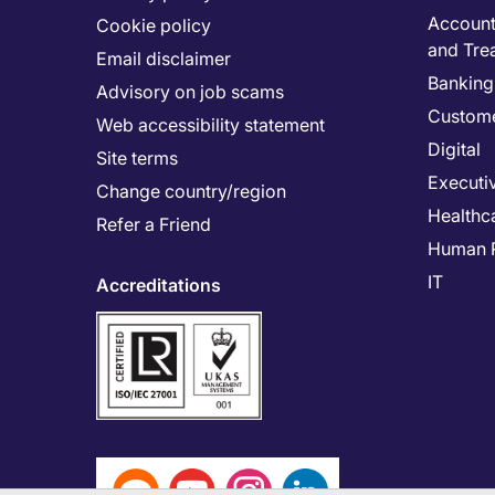
Accounti
Cookie policy
and Tre
Email disclaimer
Banking 
Advisory on job scams
Custome
Web accessibility statement
Digital
Site terms
Executi
Change country/region
Healthc
Refer a Friend
Human 
IT
Accreditations