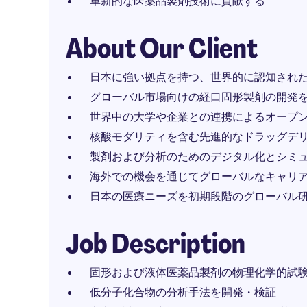
革新的な医薬品製剤技術に貢献する
About Our Client
日本に強い拠点を持つ、世界的に認知され
グローバル市場向けの経口固形製剤の開発
世界中の大学や企業との連携によるオープ
核酸モダリティを含む先進的なドラッグデ
製剤および分析のためのデジタル化とシミ
海外での機会を通じてグローバルなキャリ
日本の医療ニーズを初期段階のグローバル
Job Description
固形および液体医薬品製剤の物理化学的試
低分子化合物の分析手法を開発・検証