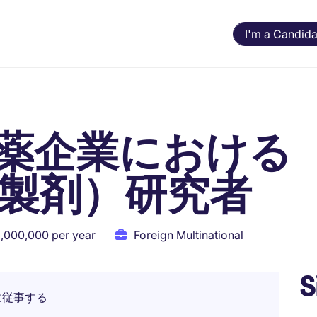
I'm a Candida
薬企業における
・製剤）研究者
8,000,000 per year
Foreign Multinational
S
に従事する