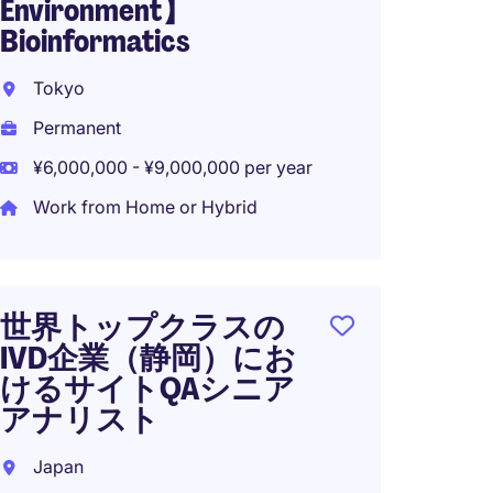
Environment】
Tokyo
Bioinformatics
Perma
Tokyo
¥5,000
Permanent
¥6,000,000 - ¥9,000,000 per year
Work from Home or Hybrid
[外資
ディ
リエ
年収〜
世界トップクラスの
IVD企業（静岡）にお
Tokyo
けるサイトQAシニア
Perma
アナリスト
¥12,00
Japan