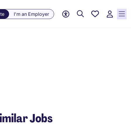
Saved
te
I'm an Employer
jobs, 0
currently
saved
jobs
imilar Jobs