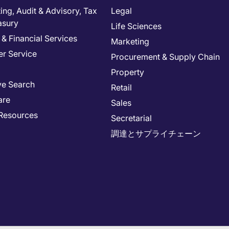
ng, Audit & Advisory, Tax
Legal
asury
Life Sciences
& Financial Services
Marketing
r Service
Procurement & Supply Chain
Property
ve Search
Retail
are
Sales
Resources
Secretarial
調達とサプライチェーン