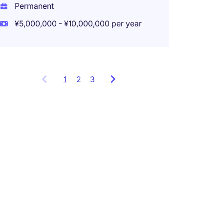
Permanent
¥5,000,000 - ¥10,000,000 per year
1
Showing
2
3
items
1
to
3
of
7